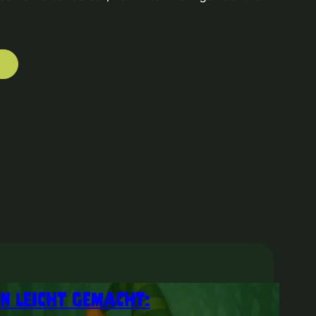
m
n
n leicht gemacht: