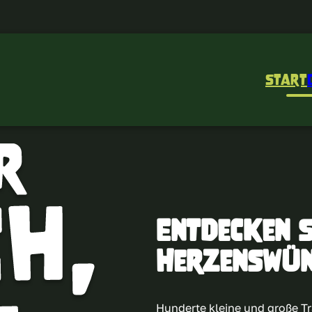
Start
Entdecken S
Herzenswün
Hunderte kleine und große T