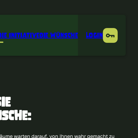
Die Initiative
Die Wünsche
Login
ie
sche:
räume warten darauf, von Ihnen wahr gemacht zu